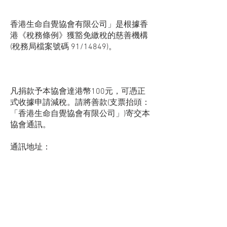
香港生命自覺協會有限公司」是根據香
港《稅務條例》獲豁免繳稅的慈善機構
(稅務局檔案號碼 91/14849)。
凡捐款予本協會達港幣100元，可憑正
式收據申請減稅。請將善款(支票抬頭：
「香港生命自覺協會有限公司」)寄交本
協會通訊。
通訊地址：
香港灣仔軒尼詩道245-251號守時商業
大廈16樓B室
Room B, 16/F, Success Commercial
Building, 245-251 Hennessy Road, Wan
Chai, Hong Kong