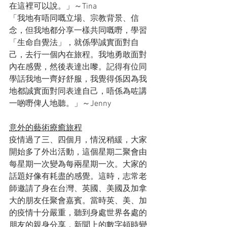
在這裡可以說。」～Tina
「我地有唔同嘅立場、宗教背景、信
念，但我地都分享一樣共同嘅嘢，學習
「生命自覺法」，就係學誠實面對自
己，去行一個內在旅程。我地勇敢面對
內在感覺，然後表達出嚟。記得有位同
學話我地一齊好舒服，我覺得係因為我
地都誠實面對同表達自己，唔係為咗講
一啲嘢俾人地聽。」～Jenny
意外的藝術療癒旅程
疫情過了三、四個月，情況稍緩，大家
開始多了外出活動，這個星期二聚會由
每星期一次變為每兩星期一次。大家的
話題好像有耗盡的感覺。這時，志常老
師邀請了身在台灣、英國、美國及加拿
大的朋友任聚會嘉賓。當時英、美、加
的疫情十分嚴重，聽到身處世界各處的
朋友的親身分享，新聞上的數字頓時變