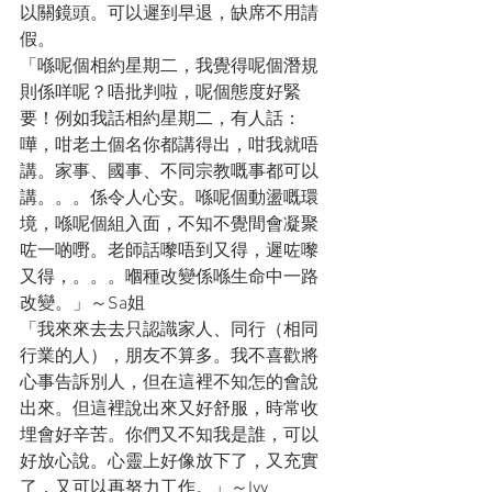
以關鏡頭。可以遲到早退，缺席不用請
假。
「喺呢個相約星期二，我覺得呢個潛規
則係咩呢？唔批判啦，呢個態度好緊
要！例如我話相約星期二，有人話：
嘩，咁老土個名你都講得出，咁我就唔
講。家事、國事、不同宗教嘅事都可以
講。。。係令人心安。喺呢個動盪嘅環
境，喺呢個組入面，不知不覺間會凝聚
咗一啲嘢。老師話嚟唔到又得，遲咗嚟
又得，。。。嗰種改變係喺生命中一路
改變。」～Sa姐
「我來來去去只認識家人、同行（相同
行業的人），朋友不算多。我不喜歡將
心事告訴別人，但在這裡不知怎的會說
出來。但這裡說出來又好舒服，時常收
埋會好辛苦。你們又不知我是誰，可以
好放心說。心靈上好像放下了，又充實
了，又可以再努力工作。」～Ivy