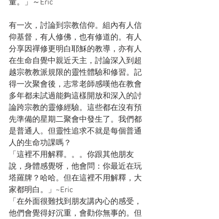
量。」～Eric
有一次，討論到宗教信仰。組內有人信
仰基督，有人修佛，也有修道的。有人
分享因禪修更明白耶穌的教導，亦有人
在生命自覺中親近天主，討論深入到超
越宗教教派規限的靈性體驗和修習。記
得一次聚會後，志常老師感嘆他在教會
多年都未試過能夠這樣開放和深入的討
論跨宗教的靈修經驗。這些都在沒有預
先準備的星期二聚會中發生了。我們都
是普通人。但靈性追求不就是每個普通
人的生命功課嗎？
「這裡不用解釋。。。你跟其他朋友
說，身體感覺呀，他會問：你最近在玩
塔羅牌？哈哈。但在這裡不用解釋，大
家都明白。」~Eric
「在外面很難找到朋友講內心的感受，
他們會覺得好沉重，會勸你無事的。但