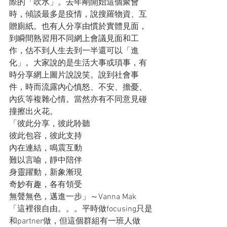
際的「吹水」。去年剛開始這個聚會
時，傾談最多是疫情，說搜羅物資、互
贈廁紙。也有人分享由慣於實體見面，
到瞬間熟習用不同網上會議見面和工
作，估不到人生去到一半還可以「進
化」。大家說的是生活大事或瑣事，有
時分享網上圖片說說笑。說到社會事
件，時而流露內心慎怒、不安、擔憂、
內疚等複雜心情。當然亦有不同意見碰
撞擦出火花。
「彼此分享，彼此聆聽
彼此包容，彼此支持
內在連結，鳴震互動
難以言喻，靜中陪伴
身靈躍動，新象漸現
奇妙有趣，各有領受
無聲無色，邁進一步」～Vanna Mak
「這裡很自由。。。平時做focusing只是
和partner做，但這個群組有一班人做