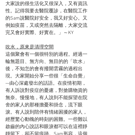
大家說的很生活化又很深入，又有資訊
性。記得我要去醫院覆診，在醫院工作
的Sam說醫院好安全，我又好安心。又
例如疫苗，又或突然去隔離，大家交流
完又會好實際、好實在。」～KY
吹水，原來是清理空間
這個聚會有一個很特別的過程。經過一
輪無題目、無方向、無目的的「吹水」
後，不知怎的會有撥開雲霧的過程出
現。大家開始分享一些很「生命自覺」
—由心深處發出的話語。在疫情初期，
有人訴說對疫症的憂慮，對搶購物資的
無奈。慢慢地，有人說到不能探望在院
舍的家人的那種擔憂和掛念，流下眼
淚。有人說到陪伴有情緒困擾的家人，
經歷驚心動魄的時刻的困難。一些難以
啟齒的內心說話和眼淚都可以在這裡靜
靜留下，卻不留痕跡。Sam形容，這個