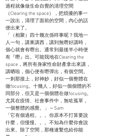
過程就像做生命自覺的清理空間
（Clearing the space），把煩擾的事一
一說出，清理了面前的空間，內心的話
便出來了。
「（相聚）四十幾次係咩事呢？我地一
人一句，講東講西，講到無嘢好講時，
個心就會有嘢出。通常到最後半小時便
有『嘢』出。可能我地在Clearing the 
space，將所有身家性命財產拿出來講，
講晒啦，個心便有嘢彈出，有個空間。
一剎那接上，好神妙，好似一個整體在
做focusing。十幾人，好似一個個體的不
同部分，但又是一個個體在做focusing。
尤其在疫情、社會事件中，無咗孤單，
一個整體的感覺。」～Sam
「它有個過程。。。你原本不打算要說
什麼，但慢慢。。。不知為什麼你會說
出來。除了空間，那種連繫也給你能