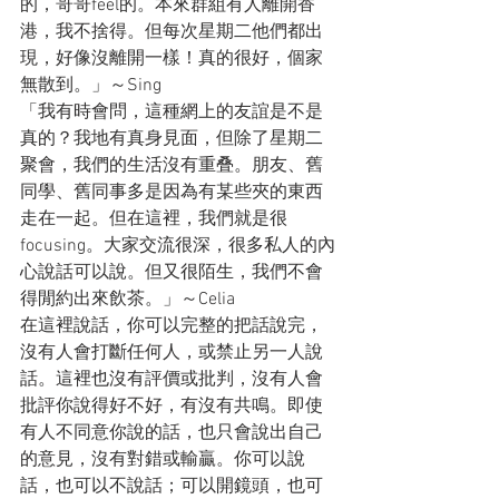
的，哥哥feel的。本來群組有人離開香
港，我不捨得。但每次星期二他們都出
現，好像沒離開一樣！真的很好，個家
無散到。」～Sing
「我有時會問，這種網上的友誼是不是
真的？我地有真身見面，但除了星期二
聚會，我們的生活沒有重叠。朋友、舊
同學、舊同事多是因為有某些夾的東西
走在一起。但在這裡，我們就是很
focusing。大家交流很深，很多私人的內
心說話可以說。但又很陌生，我們不會
得閒約出來飲茶。」～Celia
在這裡說話，你可以完整的把話說完，
沒有人會打斷任何人，或禁止另一人說
話。這裡也沒有評價或批判，沒有人會
批評你說得好不好，有沒有共鳴。即使
有人不同意你說的話，也只會說出自己
的意見，沒有對錯或輸贏。你可以說
話，也可以不說話；可以開鏡頭，也可