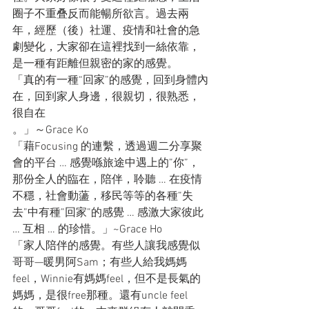
圈子不重叠反而能暢所欲言。過去兩
年，經歷（後）社運、疫情和社會的急
劇變化，大家卻在這裡找到一絲依靠，
是一種有距離但親密的家的感覺。
「真的有一種“回家”的感覺，回到身體內
在，回到家人身邊，很親切，很熟悉，
很自在
。」～Grace Ko
「藉Focusing 的連繫，透過週二分享聚
會的平台 … 感覺喺旅途中遇上的”你”，
那份全人的臨在，陪伴，聆聽 … 在疫情
不穩，社會動蘯，移民等等的各種”失
去”中有種”回家”的感覺 … 感激大家彼此 
… 互相 … 的珍惜。」~Grace Ho
「家人陪伴的感覺。有些人讓我感覺似
哥哥—暖男阿Sam；有些人給我媽媽
feel，Winnie有媽媽feel，但不是長氣的
媽媽，是很free那種。還有uncle feel