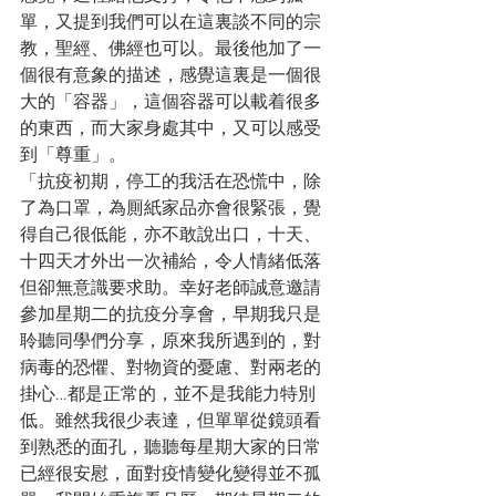
單，又提到我們可以在這裏談不同的宗
教，聖經、佛經也可以。最後他加了一
個很有意象的描述，感覺這裏是一個很
大的「容器」，這個容器可以載着很多
的東西，而大家身處其中，又可以感受
到「尊重」。
「抗疫初期，停工的我活在恐慌中，除
了為口罩，為厠紙家品亦會很緊張，覺
得自己很低能，亦不敢說出口，十天、
十四天才外出一次補給，令人情緒低落
但卻無意識要求助。幸好老師誠意邀請
參加星期二的抗疫分享會，早期我只是
聆聽同學們分享，原來我所遇到的，對
病毒的恐懼、對物資的憂慮、對兩老的
掛心…都是正常的，並不是我能力特別
低。雖然我很少表達，但單單從鏡頭看
到熟悉的面孔，聽聽每星期大家的日常
已經很安慰，面對疫情變化變得並不孤