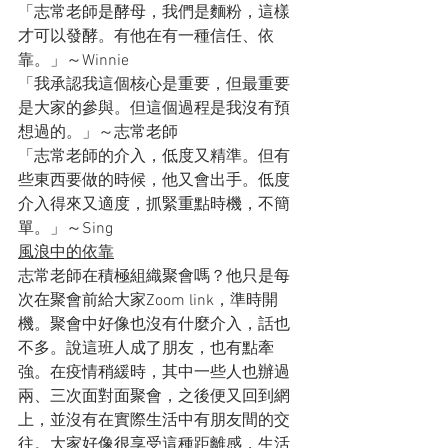
「志常老師是酵母，我們是麵粉，這樣
才可以發酵。有他在有一種信任、依
靠。」～Winnie
「我承認我這個核心是重要，但最重要
是大家的參與。但這個過程是我沒有預
想過的。」～志常老師
「志常老師的介入，低度又精準。但有
些東西要做的時候，他又會出手。低度
介入得來又適度，抓緊重點時機，不簡
單。」～Sing
風浪中的依靠
志常老師在積極組織聚會嗎？他只是每
次在聚會前給大家Zoom link，準時開
機。聚會中好像也沒有什麼介入，話也
不多。說這班人成了朋友，也有點牽
強。在疫情稍緩時，其中一些人也辦過
兩、三次面對面聚會，之後便又回到網
上，並沒有在實際生活中有朋友間的交
往。大家好像很享受這種距離感，生活