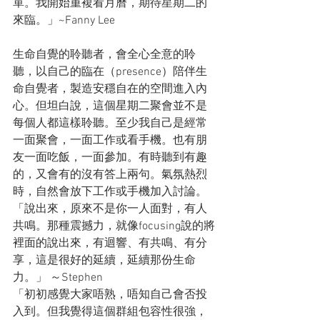
單。我開始重複看月曆，期待星期二的
來臨。」~Fanny Lee
生命自覺的聆聽者，會全心全意的聆
聽，以自己的臨在（presence）陪伴生
命自覺者，製造安穩自在的空間進入內
心。但坦白說，這個星期二聚會並不是
每個人都這樣聆聽。至少我自己是經常
一面聚會，一面工作或看手機。也有朋
友一面吃飯，一面參加。有時聽到有趣
的，又會有的沒有答上兩句。氣氛熱烈
時，自然會放下工作或手機加入討論。
「說出來，原來不是你一人面對，有人
共鳴。那種震撼力，就像focusing說的將
裡面的說出來，有迴響、有共鳴、有分
享，這是很好的延續，延續那份生命
力。」 ～Stephen
「初初感覺大家唔熟，唔知自己會否投
入到。但我覺得這個群組包容性很強，