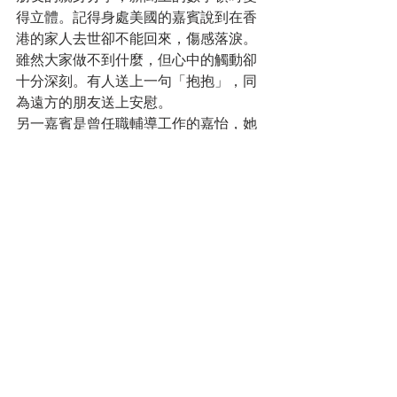
得立體。記得身處美國的嘉賓說到在香
港的家人去世卻不能回來，傷感落淚。
雖然大家做不到什麼，但心中的觸動卻
十分深刻。有人送上一句「抱抱」，同
為遠方的朋友送上安慰。
另一嘉賓是曾任職輔導工作的嘉怡，她
為大家講解左右腦與個人成長。大家都
聽得津津有味，要再encore。徇眾要
求，身處英國的嘉怡開了一個心靈藝術
課，以Julia Cameron的書「創作是心靈
療癒的旅程」為課程框架，進行了三個
月的心靈藝術課。學習善待自己，讓自
己的內在小孩放心玩耍尋樂，以圖畫和
文字與自己對話。原來我們是天主/天地
大愛的創造，每個人都是天生充滿創意
的藝術家 。當我們重拾藝趣，心也在慢
慢打開。憑着志常老師的穿針引線，我
們得以越洋開展這個剌激、愉快又充滿