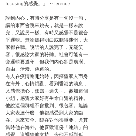
focusing的感覺。」 ～Terence
說到內心，有時分享是有一句沒一句，
講的東西會跳來跳去，就是一樣未說
完，又說另一樣。有時又感覺不是很合
乎邏輯。無論聽得明白或聽得迷惘，大
家都在聽。說話的人說完了，充滿笑
容，很感謝大家的聆聽。社會可能有一
套邏輯要遵守，但我們內心卻是廣濶、
自由、活潑、跳躍的。
有人在疫情剛開始時，因探望家人而身
在海外，心情煩亂。看到香港的消息，
又感覺擔心，焦慮⋯迷失⋯。參加這個
小組，感覺大家好有生命自覺的精神。
他說這個群組不會批判、很包容。無論
大家表達什麼，他都感受到大家的臨
在。原來安全、臨在對他很重要，尤其
當時他在海外。他喜歡這份「連結」的
感覺，這裡給他支持，令他不感到孤