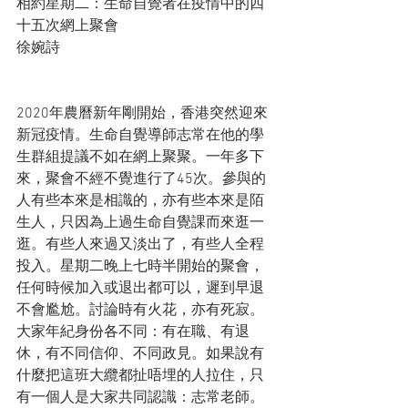
相約星期二：生命自覺者在疫情中的四
十五次網上聚會
徐婉詩
2020年農曆新年剛開始，香港突然迎來
新冠疫情。生命自覺導師志常在他的學
生群組提議不如在網上聚聚。一年多下
來，聚會不經不覺進行了45次。參與的
人有些本來是相識的，亦有些本來是陌
生人，只因為上過生命自覺課而來逛一
逛。有些人來過又淡出了，有些人全程
投入。星期二晚上七時半開始的聚會，
任何時候加入或退出都可以，遲到早退
不會尷尬。討論時有火花，亦有死寂。
大家年紀身份各不同：有在職、有退
休，有不同信仰、不同政見。如果說有
什麼把這班大纜都扯唔埋的人拉住，只
有一個人是大家共同認識：志常老師。